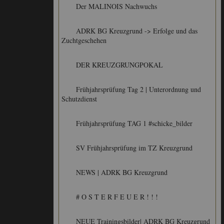
Der MALINOIS Nachwuchs
ADRK BG Kreuzgrund -> Erfolge und das
Zuchtgeschehen
DER KREUZGRUNGPOKAL
Frühjahrsprüfung Tag 2 | Unterordnung und
Schutzdienst
Frühjahrsprüfung TAG 1 #schicke_bilder
SV Frühjahrsprüfung im TZ Kreuzgrund
NEWS | ADRK BG Kreuzgrund
# O S T E R F E U E R ! ! !
NEUE Trainingsbilder| ADRK BG Kreuzgrund